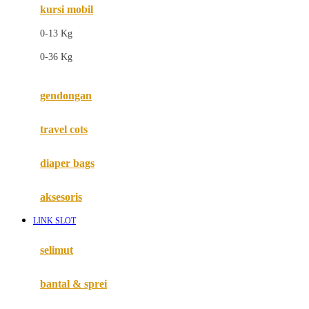
kursi mobil
F
0-13 Kg
Felt So Sweet
0-36 Kg
Fisher Price
Flipper
gendongan
Friends Of Sally
travel cots
G
diaper bags
Gb
Geko
aksesoris
Graco
LINK SLOT
Gund
selimut
H
bantal & sprei
Habbie