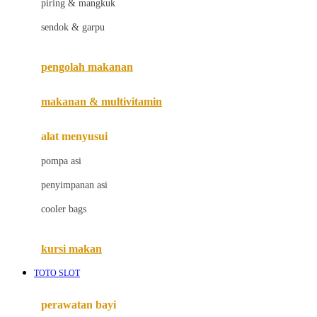
piring & mangkuk
Jack N Jill
sendok & garpu
Joie
pengolah makanan
Joolz
Jujube
makanan & multivitamin
K
alat menyusui
Kiddycuts
pompa asi
Kumon
penyimpanan asi
L
cooler bags
Leapfrog
kursi makan
Leclerc
TOTO SLOT
Lee Vierra
Lillebaby
perawatan bayi