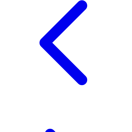
Wellness
X
Xootz
Y
Yamatoya
Z
Zaxy
Zoggs
0-9
4Moms
59S