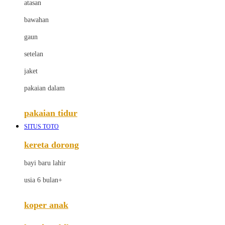
atasan
bawahan
gaun
setelan
jaket
pakaian dalam
pakaian tidur
SITUS TOTO
kereta dorong
bayi baru lahir
usia 6 bulan+
koper anak