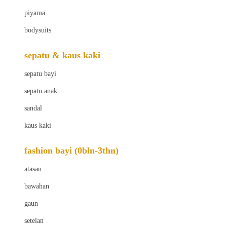
piyama
bodysuits
sepatu & kaus kaki
sepatu bayi
sepatu anak
sandal
kaus kaki
fashion bayi (0bln-3thn)
atasan
bawahan
gaun
setelan