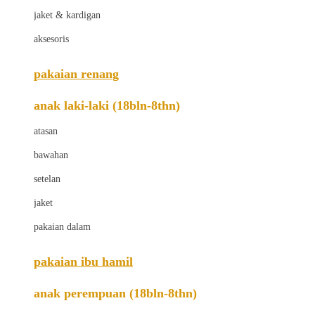
jaket & kardigan
aksesoris
pakaian renang
anak laki-laki (18bln-8thn)
atasan
bawahan
setelan
jaket
pakaian dalam
pakaian ibu hamil
anak perempuan (18bln-8thn)