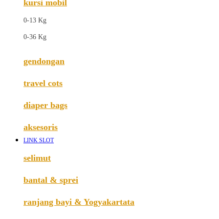
kursi mobil
0-13 Kg
0-36 Kg
gendongan
travel cots
diaper bags
aksesoris
LINK SLOT
selimut
bantal & sprei
ranjang bayi & Yogyakartata