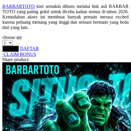
Skip Hop
BARBARTOTO
kini semakin diburu melalui link asli BARBAR
Spectra
TOTO yang paling gokil untuk dicoba kalian semua di tahun 2026.
Kemudahan akses ini membuat banyak pemain merasa excited
Squishmallows
karena peluang menang yang tinggi dan sensasi bermain yang beda
dari yang lain.
Starbooks
choose qty
Stick-O
DAFTAR
LOGIN
Stokke
CLAIM BONUS
Share product:
Sudocrem
Sumimo
Sunnylife
Sun-Staches
Swimava
T
Tommee Tippee