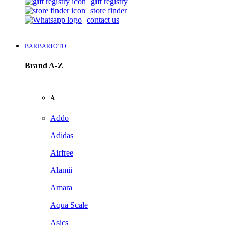
gift registry
store finder
contact us
BARBARTOTO
Brand A-Z
A
Addo
Adidas
Airfree
Alamii
Amara
Aqua Scale
Asics