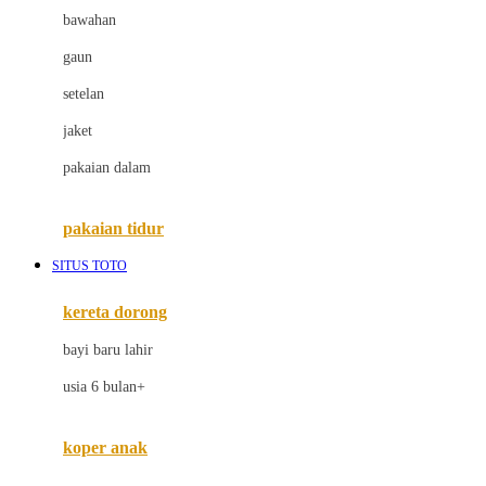
bawahan
D
gaun
Dae Organics
setelan
Docare
jaket
Doona
pakaian dalam
Down To Earth
Drew
pakaian tidur
Dr. Brown's
SITUS TOTO
E
kereta dorong
ELC
bayi baru lahir
Ergobaby
usia 6 bulan+
Expert Care
koper anak
Ezyroller