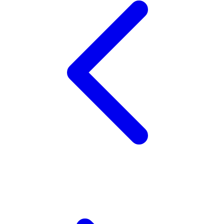
Wellness
X
Xootz
Y
Yamatoya
Z
Zaxy
Zoggs
0-9
4Moms
59S