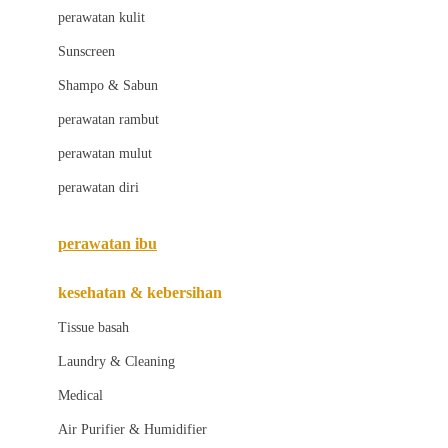
Little Bird Told Me
perawatan kulit
Little Miss Janis
Sunscreen
London Taxi
Shampo & Sabun
Love To Dream
perawatan rambut
perawatan mulut
M
perawatan diri
Magformers
Mama's Choice
perawatan ibu
Mamas&Papas
kesehatan & kebersihan
Mamaway
Tissue basah
Maxi Cosi
Laundry & Cleaning
Megabloks
Medical
Micro
Air Purifier & Humidifier
MiDeer