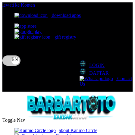
lewati ke Konten
download apps
download app from:
gift registry
Bahasa
ID
LOGIN
DAFTAR
Contact
Us
Toggle Nav
about Kanmo Circle