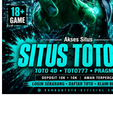
Trunki
Tutti Bambini
Twistshake
TY Toys
U
V
Veja
Vitaflow
Vtech
W
Waterland