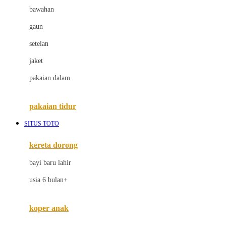
bawahan
D
gaun
Dae Organics
setelan
Docare
jaket
Doona
pakaian dalam
Down To Earth
Drew
pakaian tidur
Dr. Brown's
SITUS TOTO
E
kereta dorong
ELC
bayi baru lahir
Ergobaby
usia 6 bulan+
Expert Care
koper anak
Ezyroller