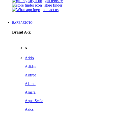
gift registry
store finder
contact us
BARBARTOTO
Brand A-Z
A
Addo
Adidas
Airfree
Alamii
Amara
Aqua Scale
Asics