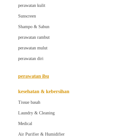
Little Bird Told Me
perawatan kulit
Little Miss Janis
Sunscreen
London Taxi
Shampo & Sabun
Love To Dream
perawatan rambut
perawatan mulut
M
perawatan diri
Magformers
Mama's Choice
perawatan ibu
Mamas&Papas
kesehatan & kebersihan
Mamaway
Tissue basah
Maxi Cosi
Laundry & Cleaning
Megabloks
Medical
Micro
Air Purifier & Humidifier
MiDeer