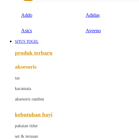
Addo
Adidas
Asics
Aveeno
SITUS TOGEL
produk terbaru
aksesoris
tas
kacamata
aksesoris rambut
kebutuhan bayi
pakaian tidur
set & terusan