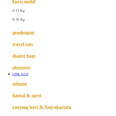
kursi mobil
0-13 Kg
0-36 Kg
gendongan
travel cots
diaper bags
aksesoris
LINK SLOT
selimut
bantal & sprei
ranjang bayi & Yogyakartata