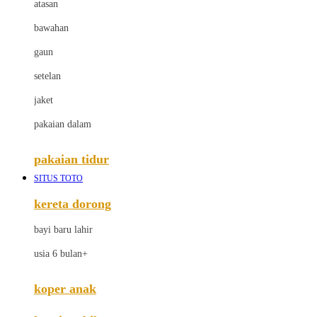
atasan
bawahan
gaun
setelan
jaket
pakaian dalam
pakaian tidur
SITUS TOTO
kereta dorong
bayi baru lahir
usia 6 bulan+
koper anak