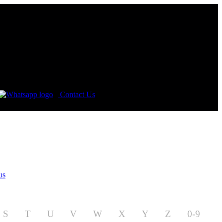
Contact Us
us
S
T
U
V
W
X
Y
Z
0-9