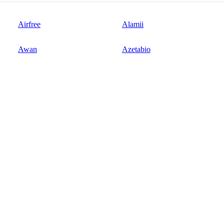
Airfree
Alamii
Awan
Azetabio