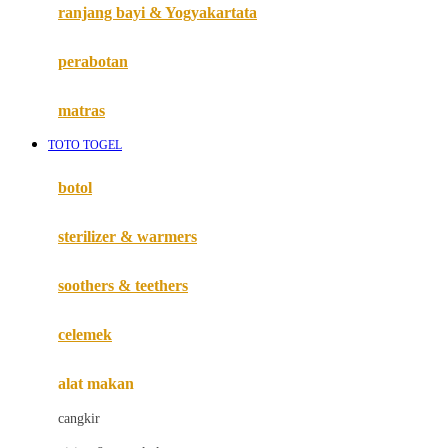
Haenim
ranjang bayi & Yogyakartata
Happy Horse
perabotan
Happy Tummy
Hauck
matras
Havaianas
TOTO TOGEL
Hegen
botol
Hot Wheels
sterilizer & warmers
Hybrid
soothers & teethers
I
Inlacta DHA
celemek
Interlac
alat makan
Ivenet
cangkir
J