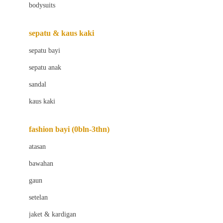
bodysuits
Beaba
Beauty Barn
sepatu & kaus kaki
Bio Oil
sepatu bayi
Biolane
sepatu anak
Bite Fighters
sandal
Bizzi Growin
kaus kaki
Blackmores
fashion bayi (0bln-3thn)
Blooming Marvellous
atasan
Bonnels
bawahan
Bravado
gaun
Bruder
setelan
Brush Baby
jaket & kardigan
Buds Organics