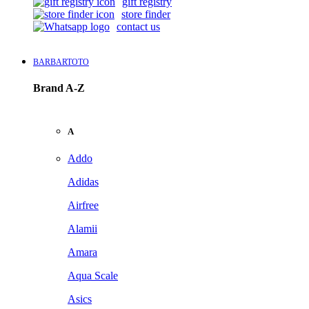
gift registry
store finder
contact us
BARBARTOTO
Brand A-Z
A
Addo
Adidas
Airfree
Alamii
Amara
Aqua Scale
Asics