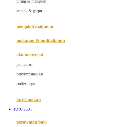
piring & mangkuk
Jack N Jill
sendok & garpu
Joie
pengolah makanan
Joolz
Jujube
makanan & multivitamin
K
alat menyusui
Kiddycuts
pompa asi
Kumon
penyimpanan asi
L
cooler bags
Leapfrog
kursi makan
Leclerc
TOTO SLOT
Lee Vierra
Lillebaby
perawatan bayi