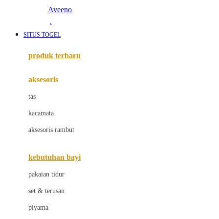
Aveeno
Awan
SITUS TOGEL
Azetabio
produk terbaru
B
aksesoris
Baabaasheepz
tas
Babiators
kacamata
Baby Dove
aksesoris rambut
Baby Jogger
Baby Rovega
kebutuhan bayi
Babybee
pakaian tidur
Banana Boat
set & terusan
Banz
piyama
Barbie