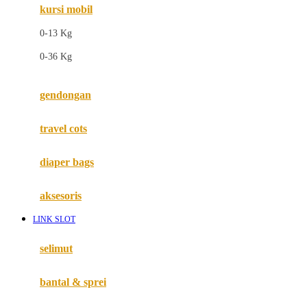
kursi mobil
F
0-13 Kg
Felt So Sweet
0-36 Kg
Fisher Price
Flipper
gendongan
Friends Of Sally
travel cots
G
diaper bags
Gb
Geko
aksesoris
Graco
LINK SLOT
Gund
selimut
H
bantal & sprei
Habbie