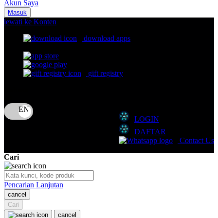
Akun Saya
Nuna
Masuk
lewati ke Konten
O
download apps
download app from:
Oh Ma Grain
Okiedog
gift registry
P
Bahasa
ID
Peachy
LOGIN
Phil & Ted's
DAFTAR
Philips Avent
Contact Us
Pigeon
Cari
Playgro
Pencarian Lanjutan
Poled Global
cancel
Cari
Ponycycle
cancel