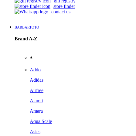
gift registry
store finder
contact us
BARBARTOTO
Brand A-Z
A
Addo
Adidas
Airfree
Alamii
Amara
Aqua Scale
Asics