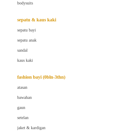
bodysuits
Beaba
Beauty Barn
sepatu & kaus kaki
Bio Oil
sepatu bayi
Biolane
sepatu anak
Bite Fighters
sandal
Bizzi Growin
kaus kaki
Blackmores
fashion bayi (0bln-3thn)
Blooming Marvellous
atasan
Bonnels
bawahan
Bravado
gaun
Bruder
setelan
Brush Baby
jaket & kardigan
Buds Organics