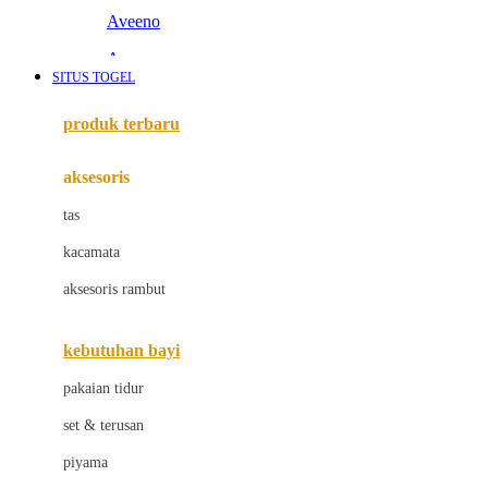
Aveeno
Awan
SITUS TOGEL
Azetabio
produk terbaru
B
aksesoris
Baabaasheepz
tas
Babiators
kacamata
Baby Dove
aksesoris rambut
Baby Jogger
Baby Rovega
kebutuhan bayi
Babybee
pakaian tidur
Banana Boat
set & terusan
Banz
piyama
Barbie