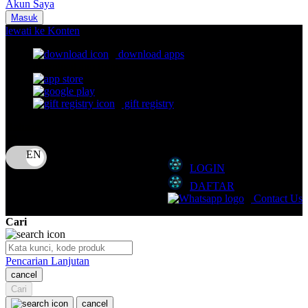
Akun Saya
Nuna
Masuk
lewati ke Konten
O
download apps
download app from:
Oh Ma Grain
Okiedog
gift registry
P
Bahasa
ID
Peachy
LOGIN
Phil & Ted's
DAFTAR
Philips Avent
Contact Us
Pigeon
Cari
Playgro
Pencarian Lanjutan
Poled Global
cancel
Cari
Ponycycle
cancel