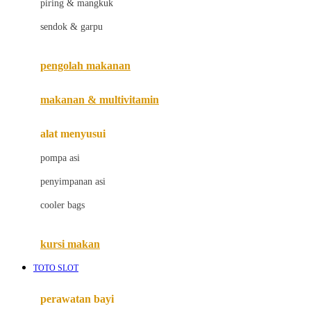
piring & mangkuk
Jack N Jill
sendok & garpu
Joie
pengolah makanan
Joolz
Jujube
makanan & multivitamin
K
alat menyusui
Kiddycuts
pompa asi
Kumon
penyimpanan asi
L
cooler bags
Leapfrog
kursi makan
Leclerc
TOTO SLOT
Lee Vierra
Lillebaby
perawatan bayi