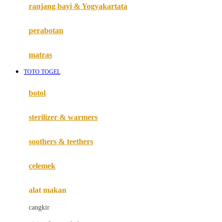
Haenim
ranjang bayi & Yogyakartata
Happy Horse
perabotan
Happy Tummy
Hauck
matras
Havaianas
TOTO TOGEL
Hegen
botol
Hot Wheels
sterilizer & warmers
Hybrid
soothers & teethers
I
Inlacta DHA
celemek
Interlac
alat makan
Ivenet
cangkir
J