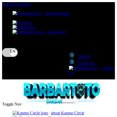
lewati ke Konten
download apps
download app from:
gift registry
Bahasa
ID
LOGIN
DAFTAR
Contact
Us
Toggle Nav
about Kanmo Circle