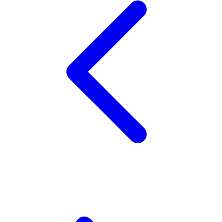
Wellness
X
Xootz
Y
Yamatoya
Z
Zaxy
Zoggs
0-9
4Moms
59S