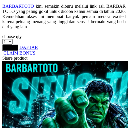
Skip Hop
BARBARTOTO
kini semakin diburu melalui link asli BARBAR
Spectra
TOTO yang paling gokil untuk dicoba kalian semua di tahun 2026.
Kemudahan akses ini membuat banyak pemain merasa excited
Squishmallows
karena peluang menang yang tinggi dan sensasi bermain yang beda
dari yang lain.
Starbooks
choose qty
Stick-O
DAFTAR
LOGIN
Stokke
CLAIM BONUS
Share product:
Sudocrem
Sumimo
Sunnylife
Sun-Staches
Swimava
T
Tommee Tippee