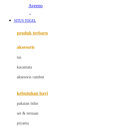
Aveeno
Awan
SITUS TOGEL
Azetabio
produk terbaru
B
aksesoris
Baabaasheepz
tas
Babiators
kacamata
Baby Dove
aksesoris rambut
Baby Jogger
Baby Rovega
kebutuhan bayi
Babybee
pakaian tidur
Banana Boat
set & terusan
Banz
piyama
Barbie