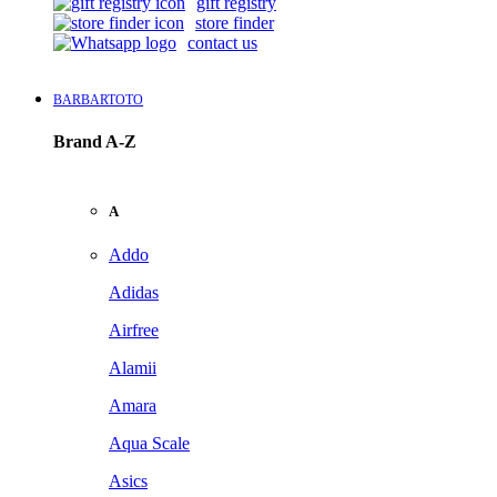
gift registry
store finder
contact us
BARBARTOTO
Brand A-Z
A
Addo
Adidas
Airfree
Alamii
Amara
Aqua Scale
Asics