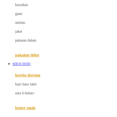
bawahan
D
gaun
Dae Organics
setelan
Docare
jaket
Doona
pakaian dalam
Down To Earth
Drew
pakaian tidur
Dr. Brown's
SITUS TOTO
E
kereta dorong
ELC
bayi baru lahir
Ergobaby
usia 6 bulan+
Expert Care
koper anak
Ezyroller