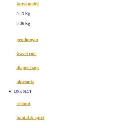
kursi mobil
F
0-13 Kg
Felt So Sweet
0-36 Kg
Fisher Price
Flipper
gendongan
Friends Of Sally
travel cots
G
diaper bags
Gb
Geko
aksesoris
Graco
LINK SLOT
Gund
selimut
H
bantal & sprei
Habbie