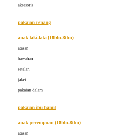
aksesoris
Bugaboo
Buggygear
pakaian renang
Bumkins
anak laki-laki (18bln-8thn)
C
atasan
Cetaphil
bawahan
Chicco
setelan
Childlife
jaket
Clevamama
pakaian dalam
Cocolatte
Cottonseeds
pakaian ibu hamil
Cozy N Safe
anak perempuan (18bln-8thn)
Crane
atasan
Cybex