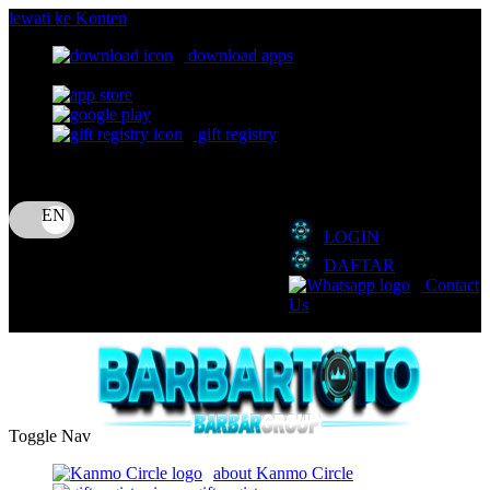
lewati ke Konten
download apps
download app from:
gift registry
Bahasa
ID
LOGIN
DAFTAR
Contact
Us
Toggle Nav
about Kanmo Circle