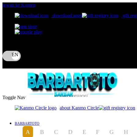
lewati ke Konten
download apps
gift reg
download app from:
Bahasa
ID
Toggle Nav
about Kanmo Circle
BARBARTOTO
A
B
C
D
E
F
G
H