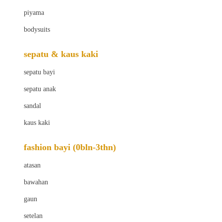
piyama
bodysuits
sepatu & kaus kaki
sepatu bayi
sepatu anak
sandal
kaus kaki
fashion bayi (0bln-3thn)
atasan
bawahan
gaun
setelan