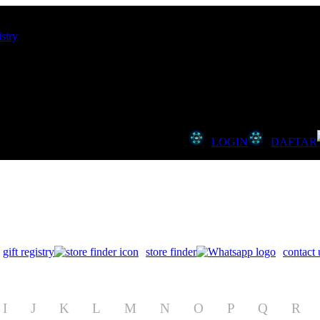
istry
LOGIN
DAFTAR
gift registry
store finder
contact 
I
J
K
L
M
N
O
P
Q
R