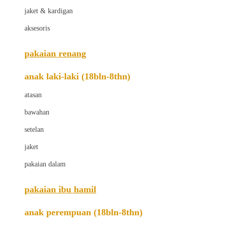
jaket & kardigan
aksesoris
pakaian renang
anak laki-laki (18bln-8thn)
atasan
bawahan
setelan
jaket
pakaian dalam
pakaian ibu hamil
anak perempuan (18bln-8thn)