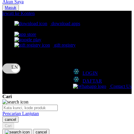
Akun Saya
Nuna
Masuk
lewati ke Konten
O
download apps
download app from:
Oh Ma Grain
Okiedog
gift registry
P
Bahasa
ID
Peachy
LOGIN
Phil & Ted's
DAFTAR
Philips Avent
Contact Us
Pigeon
Cari
Playgro
Pencarian Lanjutan
Poled Global
cancel
Cari
Ponycycle
cancel