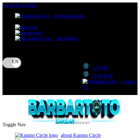
lewati ke Konten
download apps
download app from:
gift registry
Bahasa
ID
LOGIN
DAFTAR
Contact
Us
Toggle Nav
about Kanmo Circle