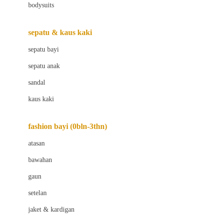
bodysuits
Beaba
Beauty Barn
sepatu & kaus kaki
Bio Oil
sepatu bayi
Biolane
sepatu anak
Bite Fighters
sandal
Bizzi Growin
kaus kaki
Blackmores
fashion bayi (0bln-3thn)
Blooming Marvellous
atasan
Bonnels
bawahan
Bravado
gaun
Bruder
setelan
Brush Baby
jaket & kardigan
Buds Organics