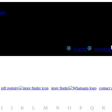
istry
LOGIN
DAFTAR
gift registry
store finder
contact 
I
J
K
L
M
N
O
P
Q
R