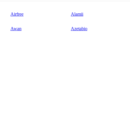
Airfree
Alamii
Awan
Azetabio