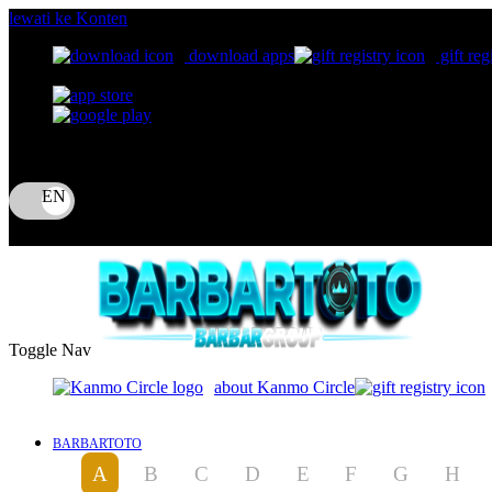
lewati ke Konten
download apps
gift reg
download app from:
Bahasa
ID
Toggle Nav
about Kanmo Circle
BARBARTOTO
A
B
C
D
E
F
G
H