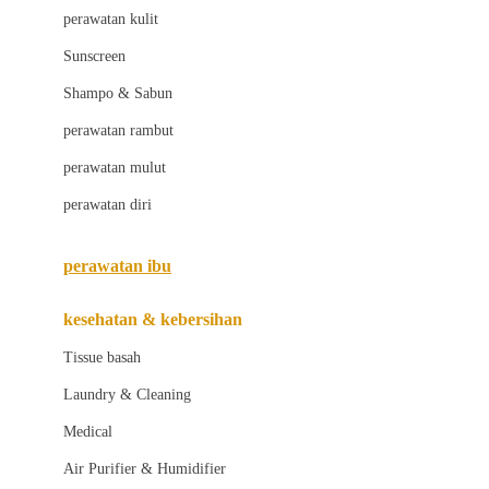
Little Bird Told Me
perawatan kulit
Little Miss Janis
Sunscreen
London Taxi
Shampo & Sabun
Love To Dream
perawatan rambut
perawatan mulut
M
perawatan diri
Magformers
Mama's Choice
perawatan ibu
Mamas&Papas
kesehatan & kebersihan
Mamaway
Tissue basah
Maxi Cosi
Laundry & Cleaning
Megabloks
Medical
Micro
Air Purifier & Humidifier
MiDeer