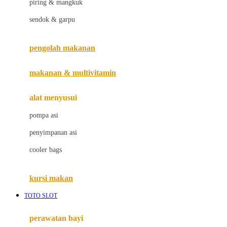
piring & mangkuk
Jack N Jill
sendok & garpu
Joie
pengolah makanan
Joolz
Jujube
makanan & multivitamin
K
alat menyusui
Kiddycuts
pompa asi
Kumon
penyimpanan asi
L
cooler bags
Leapfrog
kursi makan
Leclerc
TOTO SLOT
Lee Vierra
Lillebaby
perawatan bayi