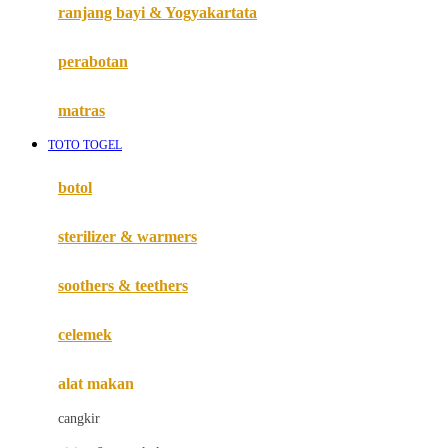
Haenim
ranjang bayi & Yogyakartata
Happy Horse
perabotan
Happy Tummy
Hauck
matras
Havaianas
TOTO TOGEL
Hegen
botol
Hot Wheels
sterilizer & warmers
Hybrid
soothers & teethers
I
Inlacta DHA
celemek
Interlac
alat makan
Ivenet
cangkir
J