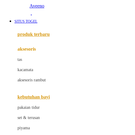
Aveeno
Awan
SITUS TOGEL
Azetabio
produk terbaru
B
aksesoris
Baabaasheepz
tas
Babiators
kacamata
Baby Dove
aksesoris rambut
Baby Jogger
Baby Rovega
kebutuhan bayi
Babybee
pakaian tidur
Banana Boat
set & terusan
Banz
piyama
Barbie