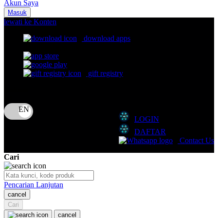
Akun Saya
Nuna
Masuk
lewati ke Konten
O
download apps
download app from:
Oh Ma Grain
Okiedog
gift registry
P
Bahasa
ID
Peachy
LOGIN
Phil & Ted's
DAFTAR
Philips Avent
Contact Us
Pigeon
Cari
Playgro
Pencarian Lanjutan
Poled Global
cancel
Cari
Ponycycle
cancel