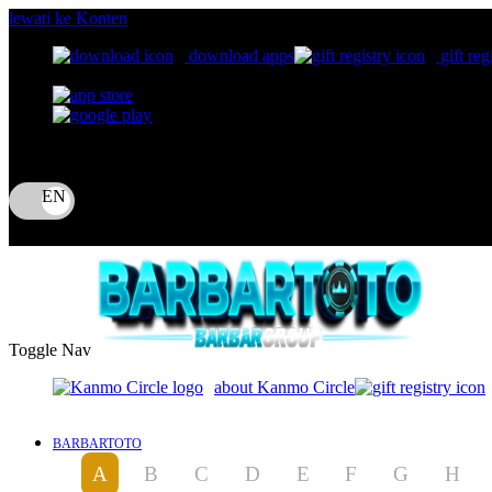
lewati ke Konten
download apps
gift reg
download app from:
Bahasa
ID
Toggle Nav
about Kanmo Circle
BARBARTOTO
A
B
C
D
E
F
G
H