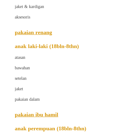
jaket & kardigan
aksesoris
pakaian renang
anak laki-laki (18bln-8thn)
atasan
bawahan
setelan
jaket
pakaian dalam
pakaian ibu hamil
anak perempuan (18bln-8thn)