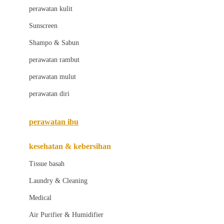
Little Bird Told Me
perawatan kulit
Little Miss Janis
Sunscreen
London Taxi
Shampo & Sabun
Love To Dream
perawatan rambut
perawatan mulut
M
perawatan diri
Magformers
Mama's Choice
perawatan ibu
Mamas&Papas
kesehatan & kebersihan
Mamaway
Tissue basah
Maxi Cosi
Laundry & Cleaning
Megabloks
Medical
Micro
Air Purifier & Humidifier
MiDeer