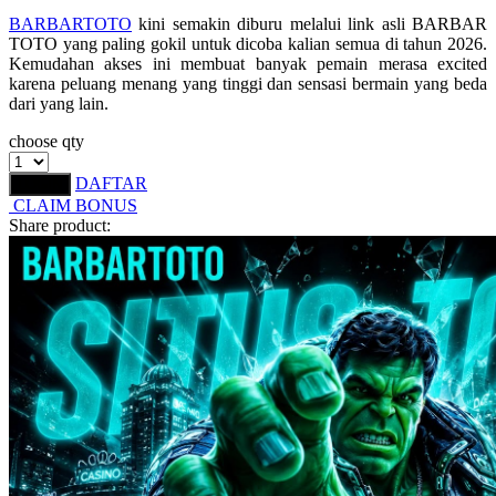
Skip Hop
BARBARTOTO
kini semakin diburu melalui link asli BARBAR
Spectra
TOTO yang paling gokil untuk dicoba kalian semua di tahun 2026.
Kemudahan akses ini membuat banyak pemain merasa excited
Squishmallows
karena peluang menang yang tinggi dan sensasi bermain yang beda
dari yang lain.
Starbooks
choose qty
Stick-O
DAFTAR
LOGIN
Stokke
CLAIM BONUS
Share product:
Sudocrem
Sumimo
Sunnylife
Sun-Staches
Swimava
T
Tommee Tippee